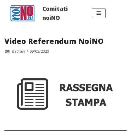
Vai
Comitati
al
noiNO
contenuto
Video Referendum NoiNO
itadmin
09/02/2020